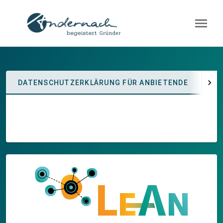
menu
chevron_right
DATENSCHUTZERKLÄRUNG FÜR ANBIETENDE
DA